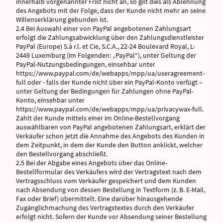
innerhalb vorgenannter Frist nicht an, so gilt dies als Ablehnung
des Angebots mit der Folge, dass der Kunde nicht mehr an seine
Willenserklärung gebunden ist.
2.4 Bei Auswahl einer von PayPal angebotenen Zahlungsart
erfolgt die Zahlungsabwicklung über den Zahlungsdienstleister
PayPal (Europe) S.à r.l. et Cie, S.C.A., 22-24 Boulevard Royal, L-
2449 Luxemburg (im Folgenden: „PayPal“), unter Geltung der
PayPal-Nutzungsbedingungen, einsehbar unter
https://www.paypal.com/de/webapps/mpp/ua/useragreement-
full oder - falls der Kunde nicht über ein PayPal-Konto verfügt –
unter Geltung der Bedingungen für Zahlungen ohne PayPal-
Konto, einsehbar unter
https://www.paypal.com/de/webapps/mpp/ua/privacywax-full.
Zahlt der Kunde mittels einer im Online-Bestellvorgang
auswählbaren von PayPal angebotenen Zahlungsart, erklärt der
Verkäufer schon jetzt die Annahme des Angebots des Kunden in
dem Zeitpunkt, in dem der Kunde den Button anklickt, welcher
den Bestellvorgang abschließt.
2.5 Bei der Abgabe eines Angebots über das Online-
Bestellformular des Verkäufers wird der Vertragstext nach dem
Vertragsschluss vom Verkäufer gespeichert und dem Kunden
nach Absendung von dessen Bestellung in Textform (z. B. E-Mail,
Fax oder Brief) übermittelt. Eine darüber hinausgehende
Zugänglichmachung des Vertragstextes durch den Verkäufer
erfolgt nicht. Sofern der Kunde vor Absendung seiner Bestellung